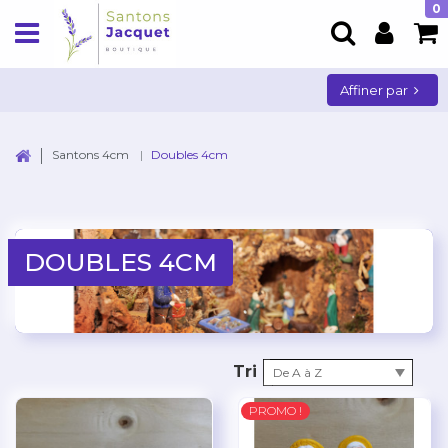
0
Affiner par
Santons 4cm
Doubles 4cm
DOUBLES 4CM
Tri
De A à Z
PROMO !