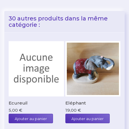
30 autres produits dans la même
catégorie :
Ecureuil
Eléphant
Enf
5,00 €
19,00 €
20,
Ajouter au panier
Ajouter au panier